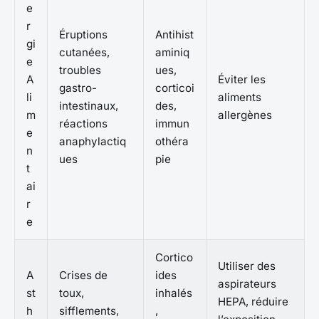
e
r
Éruptions
Antihist
gi
cutanées,
aminiq
e
troubles
ues,
A
Éviter les
gastro-
corticoi
li
aliments
intestinaux,
des,
m
allergènes
réactions
immun
e
anaphylactiq
othéra
n
ues
pie
t
ai
r
e
Cortico
Utiliser des
A
Crises de
ides
aspirateurs
st
toux,
inhalés
HEPA, réduire
h
sifflements,
,