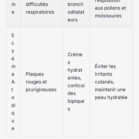
l’exposition
m
difficultés
bronch
aux pollens et
e
respiratoires
odilatat
moisissures
eurs
E
c
z
Crème
é
s
m
Éviter les
hydrat
a
Plaques
irritants
antes,
A
rouges et
cutanés,
corticoi
t
prurigineuses
maintenir une
des
o
peau hydratée
topique
pi
s
q
u
e